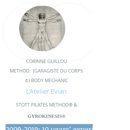
CORINNE GUILLOU
METHOD:
(GARAGISTE DU CORPS
) BODY MECHANIC
©
L'Atelier Evian
STOTT PILATES METHOD® &
GYROKINESIS®
2009-2019: 10 years’ experience and 