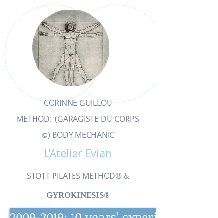
CORINNE GUILLOU
METHOD:
(GARAGISTE DU CORPS
) BODY MECHANIC
©
L'Atelier Evian
STOTT PILATES METHOD® &
GYROKINESIS®
2009-2019: 10 years’ experience and 