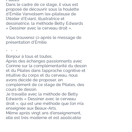
Dans le cadre de ce stage, il vous est
proposé de découvrir sous la houlette
d’Émilie Vanvolsem (ex-pilateuse de
l’Atelier d’Evian), illustratrice et
dessinatrice, la méthode Betty Edwards
« Dessiner avec le cerveau droit ».
Vous trouverez ci-après le message de
présentation d’Émilie.
* * *
Bonjour à tous et toutes,
Après des échanges passionnants avec
Corinne sur la complémentarité du dessin
et du Pilates dans l’approche cognitive et
intuitive du corps et du cerveau, nous
avons décidé de proposer, en
complément de ce stage de Pilates, des
cours de dessin.
Je travaille avec la méthode de Betty
Edwards « Dessiner avec le cerveau
droit », qui est une méthode que l’on m’a
enseignée aux Beaux-Arts.
Même après vingt ans d’enseignement,
elle est très moderne et est applicable
aussi bien aux débutants qu’aux
dessinateurs confirmés.
Les exercices d’initiations sont courts et